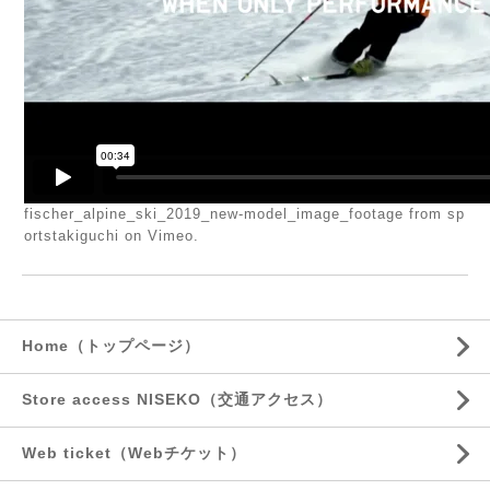
fischer_alpine_ski_2019_new-model_image_footage
from
sp
ortstakiguchi
on
Vimeo
.
Home（トップページ）
Store access NISEKO（交通アクセス）
Web ticket（Webチケット）