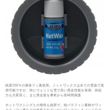
純度100％の液体フッ素使用。ノットワックスは全ての雪温で使
用可能ですが、特にウェットな雪で高い滑走性能を発揮。持続
力も大変高く、また滑走面を摩耗から長時間保護
ホットワクシングとの相性も抜群で、純パラフィン素材のワッ
クス（フッ素などが含有されていないワックス）をノットワク