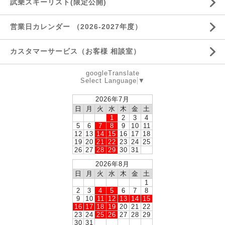
試乗スキーリスト(限定公開)
営業日カレンダー （2026-2027年度）
カスタマーサービス（お客様 相談室）
googleTranslate
Select Language
▼
2026年7月
日
月
火
水
木
金
土
1
2
3
4
5
6
7
8
9
10
11
12
13
14
15
16
17
18
19
20
21
22
23
24
25
26
27
28
29
30
31
2026年8月
日
月
火
水
木
金
土
1
2
3
4
5
6
7
8
9
10
11
12
13
14
15
16
17
18
19
20
21
22
23
24
25
26
27
28
29
30
31